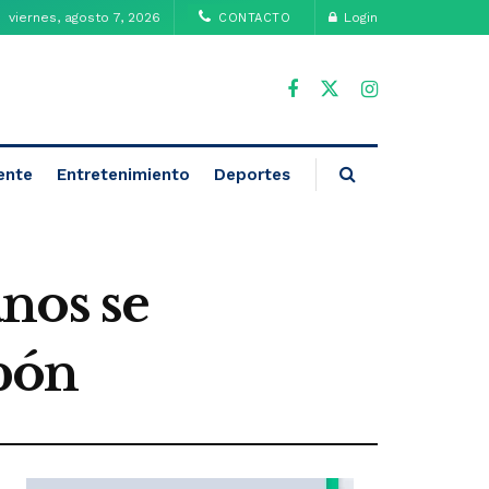
viernes, agosto 7, 2026
Login
CONTACTO
ente
Entretenimiento
Deportes
nos se
pón