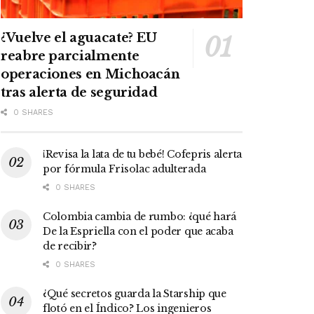
¿Vuelve el aguacate? EU
reabre parcialmente
operaciones en Michoacán
tras alerta de seguridad
0 SHARES
¡Revisa la lata de tu bebé! Cofepris alerta
por fórmula Frisolac adulterada
0 SHARES
Colombia cambia de rumbo: ¿qué hará
De la Espriella con el poder que acaba
de recibir?
0 SHARES
¿Qué secretos guarda la Starship que
flotó en el Índico? Los ingenieros