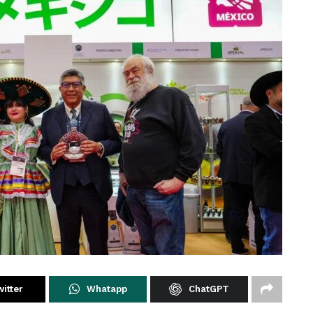
itter
Whatapp
ChatGPT