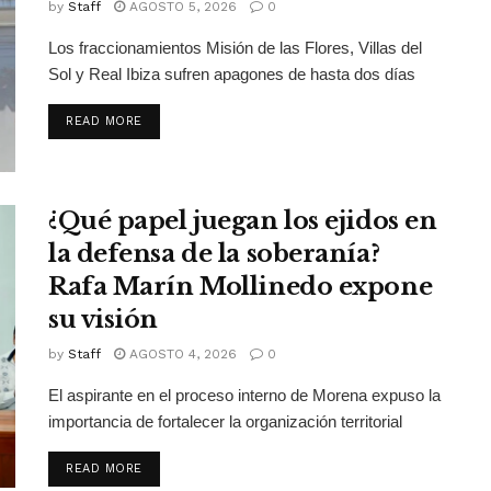
by
Staff
AGOSTO 5, 2026
0
Los fraccionamientos Misión de las Flores, Villas del
Sol y Real Ibiza sufren apagones de hasta dos días
DETAILS
READ MORE
¿Qué papel juegan los ejidos en
la defensa de la soberanía?
Rafa Marín Mollinedo expone
su visión
by
Staff
AGOSTO 4, 2026
0
El aspirante en el proceso interno de Morena expuso la
importancia de fortalecer la organización territorial
DETAILS
READ MORE