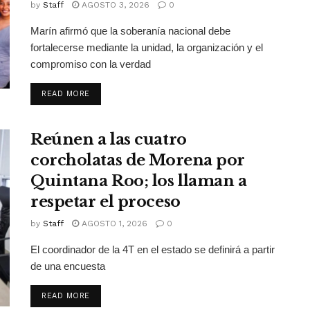
by
Staff
AGOSTO 3, 2026
0
Marín afirmó que la soberanía nacional debe
fortalecerse mediante la unidad, la organización y el
compromiso con la verdad
DETAILS
READ MORE
Reúnen a las cuatro
corcholatas de Morena por
Quintana Roo; los llaman a
respetar el proceso
by
Staff
AGOSTO 1, 2026
0
El coordinador de la 4T en el estado se definirá a partir
de una encuesta
DETAILS
READ MORE