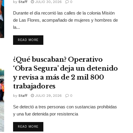
by
Staff
JULIO 30, 2026
0
Durante el día recorrió las calles de la colonia Misión
de Las Flores, acompañado de mujeres y hombres de
la...
DETAILS
READ MORE
¿Qué buscaban? Operativo
‘Obra Segura’ deja un detenido
y revisa a más de 2 mil 800
trabajadores
by
Staff
JULIO 29, 2026
0
Se detectó a tres personas con sustancias prohibidas
y una fue detenida por resistencia
DETAILS
READ MORE