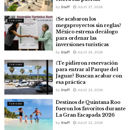
by
Staff
JULIO 27, 2026
¿Se acabaron los
TURISMO
megaproyectos sin reglas?
México estrena decálogo
para ordenar las
inversiones turísticas
by
Staff
JULIO 24, 2026
¿Te pidieron reservación
TURISMO
para entrar al Parque del
Jaguar? Buscan acabar con
esa práctica
by
Staff
JULIO 23, 2026
Destinos de Quintana Roo
TURISMO
fueron los favoritos durante
La Gran Escapada 2026
by
Staff
JULIO 23, 2026