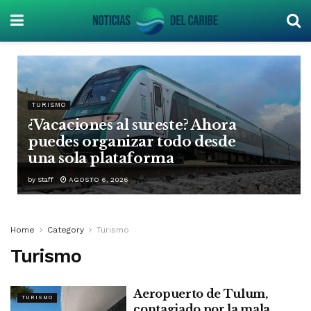
TURISMO
¿Vacaciones al sureste? Ahora
puedes organizar todo desde
una sola plataforma
by
Staff
AGOSTO 6, 2026
Home
Category
Turismo
Turismo
Aeropuerto de Tulum,
TURISMO
contagiado por la mala