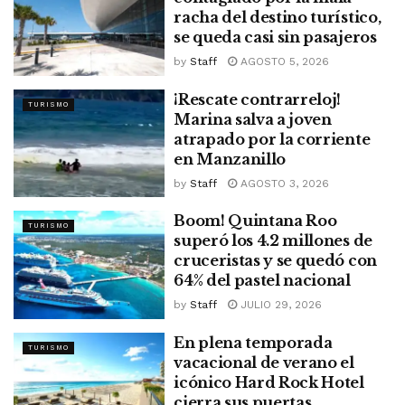
racha del destino turístico,
se queda casi sin pasajeros
by
Staff
AGOSTO 5, 2026
¡Rescate contrarreloj!
TURISMO
Marina salva a joven
atrapado por la corriente
en Manzanillo
by
Staff
AGOSTO 3, 2026
Boom! Quintana Roo
TURISMO
superó los 4.2 millones de
cruceristas y se quedó con
64% del pastel nacional
by
Staff
JULIO 29, 2026
En plena temporada
TURISMO
vacacional de verano el
icónico Hard Rock Hotel
cierra sus puertas