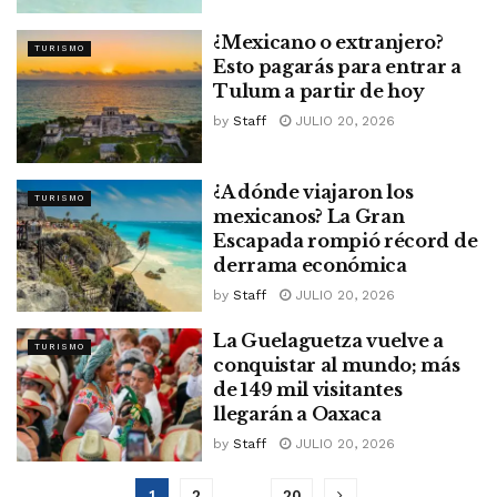
¿Mexicano o extranjero?
TURISMO
Esto pagarás para entrar a
Tulum a partir de hoy
by
Staff
JULIO 20, 2026
¿A dónde viajaron los
TURISMO
mexicanos? La Gran
Escapada rompió récord de
derrama económica
by
Staff
JULIO 20, 2026
La Guelaguetza vuelve a
TURISMO
conquistar al mundo; más
de 149 mil visitantes
llegarán a Oaxaca
by
Staff
JULIO 20, 2026
1
2
…
20