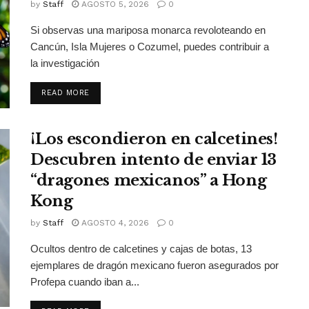
by
Staff
AGOSTO 5, 2026
0
Si observas una mariposa monarca revoloteando en
Cancún, Isla Mujeres o Cozumel, puedes contribuir a
la investigación
DETAILS
READ MORE
¡Los escondieron en calcetines!
Descubren intento de enviar 13
“dragones mexicanos” a Hong
Kong
by
Staff
AGOSTO 4, 2026
0
Ocultos dentro de calcetines y cajas de botas, 13
ejemplares de dragón mexicano fueron asegurados por
Profepa cuando iban a...