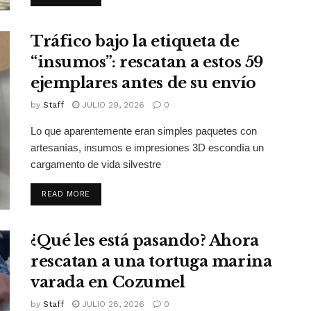
Tráfico bajo la etiqueta de
“insumos”: rescatan a estos 59
ejemplares antes de su envío
by
Staff
JULIO 29, 2026
0
Lo que aparentemente eran simples paquetes con
artesanías, insumos e impresiones 3D escondía un
cargamento de vida silvestre
DETAILS
READ MORE
¿Qué les está pasando? Ahora
rescatan a una tortuga marina
varada en Cozumel
by
Staff
JULIO 28, 2026
0