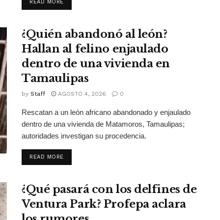
DETAILS
READ MORE
¿Quién abandonó al león?
Hallan al felino enjaulado
dentro de una vivienda en
Tamaulipas
by
Staff
AGOSTO 4, 2026
0
Rescatan a un león africano abandonado y enjaulado
dentro de una vivienda de Matamoros, Tamaulipas;
autoridades investigan su procedencia.
DETAILS
READ MORE
¿Qué pasará con los delfines de
Ventura Park? Profepa aclara
los rumores