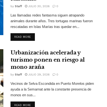
by
Staff
JULIO 30, 2026
0
Las llamadas redes fantasma siguen atrapando
animales durante años. Tres tortugas marinas fueron
rescatadas en Islas Marías tras quedar en...
DETAILS
READ MORE
Urbanización acelerada y
turismo ponen en riesgo al
mono araña
by
Staff
JULIO 29, 2026
0
Vecinos de Selva Escondida en Puerto Morelos piden
ayuda a la Semarnat ante la constante presencia de
monos en sus...
DETAILS
READ MORE