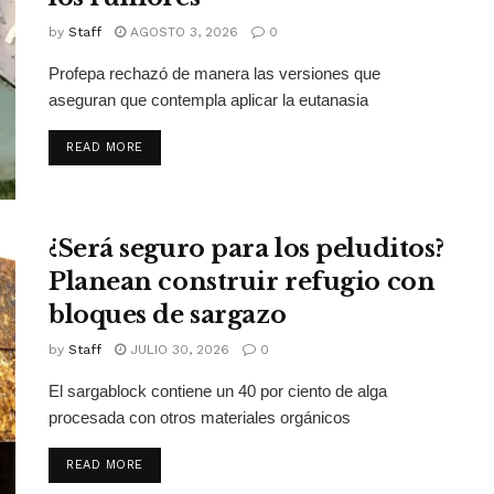
by
Staff
AGOSTO 3, 2026
0
Profepa rechazó de manera las versiones que
aseguran que contempla aplicar la eutanasia
DETAILS
READ MORE
¿Será seguro para los peluditos?
Planean construir refugio con
bloques de sargazo
by
Staff
JULIO 30, 2026
0
El sargablock contiene un 40 por ciento de alga
procesada con otros materiales orgánicos
DETAILS
READ MORE