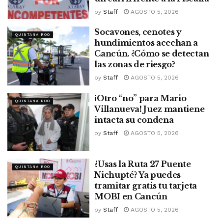
by
Staff
AGOSTO 5, 2026
Socavones, cenotes y
QUINTANA ROO
hundimientos acechan a
Cancún. ¿Cómo se detectan
las zonas de riesgo?
by
Staff
AGOSTO 5, 2026
¡Otro “no” para Mario
QUINTANA ROO
Villanueva! Juez mantiene
intacta su condena
by
Staff
AGOSTO 5, 2026
¿Usas la Ruta 27 Puente
QUINTANA ROO
Nichupté? Ya puedes
tramitar gratis tu tarjeta
MOBI en Cancún
by
Staff
AGOSTO 5, 2026