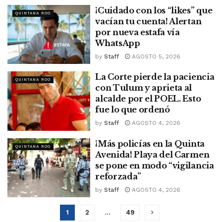
¡Cuidado con los “likes” que
QUINTANA ROO
vacían tu cuenta! Alertan
por nueva estafa vía
WhatsApp
by
Staff
AGOSTO 5, 2026
La Corte pierde la paciencia
QUINTANA ROO
con Tulum y aprieta al
alcalde por el POEL. Esto
fue lo que ordenó
by
Staff
AGOSTO 4, 2026
¡Más policías en la Quinta
QUINTANA ROO
Avenida! Playa del Carmen
se pone en modo “vigilancia
reforzada”
by
Staff
AGOSTO 4, 2026
1
2
…
49