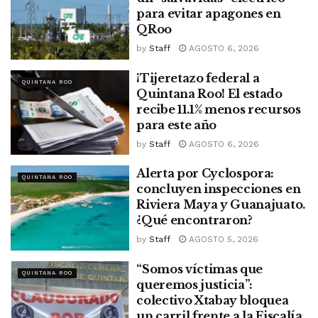
para evitar apagones en
QRoo
by
Staff
AGOSTO 6, 2026
¡Tijeretazo federal a
QUINTANA ROO
Quintana Roo! El estado
recibe 11.1% menos recursos
para este año
by
Staff
AGOSTO 6, 2026
Alerta por Cyclospora:
QUINTANA ROO
concluyen inspecciones en
Riviera Maya y Guanajuato.
¿Qué encontraron?
by
Staff
AGOSTO 5, 2026
“Somos víctimas que
QUINTANA ROO
queremos justicia”:
colectivo Xtabay bloquea
un carril frente a la Fiscalía