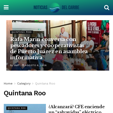
QUINTANA ROO
Rafa Marín conversa con
pescadores y cooperativistas
de Puerto Juárez en asamblea
informativa
by
Staff
AGOSTO 6, 2026
Home
Category
Quintana Roo
Quintana Roo
¿Alcanzará? CFE enciende
QUINTANA ROO
un “salvavidas” eléctrico