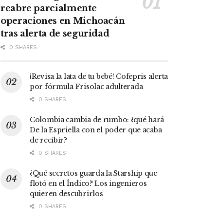
reabre parcialmente
operaciones en Michoacán
tras alerta de seguridad
0 SHARES
¡Revisa la lata de tu bebé! Cofepris alerta
por fórmula Frisolac adulterada
0 SHARES
Colombia cambia de rumbo: ¿qué hará
De la Espriella con el poder que acaba
de recibir?
0 SHARES
¿Qué secretos guarda la Starship que
flotó en el Índico? Los ingenieros
quieren descubrirlos
0 SHARES