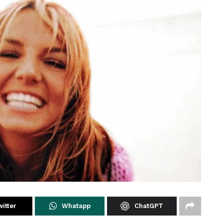
itter
Whatapp
ChatGPT