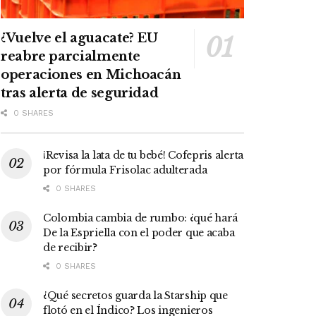
¿Vuelve el aguacate? EU
reabre parcialmente
operaciones en Michoacán
tras alerta de seguridad
0 SHARES
¡Revisa la lata de tu bebé! Cofepris alerta
por fórmula Frisolac adulterada
0 SHARES
Colombia cambia de rumbo: ¿qué hará
De la Espriella con el poder que acaba
de recibir?
0 SHARES
¿Qué secretos guarda la Starship que
flotó en el Índico? Los ingenieros