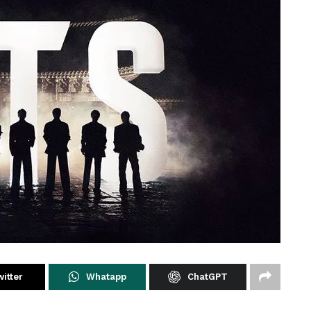
itter
Whatapp
ChatGPT