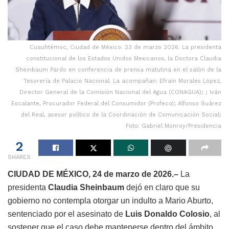
Cuauhtémoc, Ciudad de México. 23 de marzo 2026. La presidenta
constitucional de los Estados Unidos Mexicanos, la Doctora Claudia
Sheinbaum Pardo en conferencia de prensa matutina en el salón de la
Tesorería de Palacio Nacional. La acompañan: Efraín Morales López,
Director General de la Comisión Nacional del Agua (CONAGUA); ; Iván
Escalante, Procurador Federal del Consumidor (Profeco); Alfonso Suárez
del Real, asesor político de la Coordinación de Comunicación Social;
Foto: Gabriel Monroy/Presidencia
2
SHARES
CIUDAD DE MÉXICO, 24 de marzo de 2026.–
La
presidenta
Claudia Sheinbaum
dejó en claro que su
gobierno no contempla otorgar un indulto a Mario Aburto,
sentenciado por el asesinato de
Luis Donaldo Colosio
, al
sostener que el caso debe mantenerse dentro del ámbito