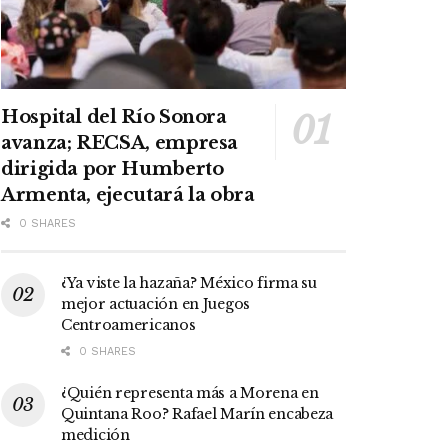
Hospital del Río Sonora
avanza; RECSA, empresa
dirigida por Humberto
Armenta, ejecutará la obra
0 SHARES
¿Ya viste la hazaña? México firma su
mejor actuación en Juegos
Centroamericanos
0 SHARES
¿Quién representa más a Morena en
Quintana Roo? Rafael Marín encabeza
medición