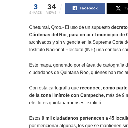
3
34
Facebook
Tw
SHARES
VIEWS
Chetumal, Qroo.- El uso de un supuesto
decreto
Cárdenas del Rio, para crear el municipio de
archivados y sin vigencia en la Suprema Corte d
Instituto Nacional Electoral (INE) una confusa car
Este mapa, generado por el área de cartografía d
ciudadanos de Quintana Roo, quienes han recla
Con esta cartografía que
reconoce, como parte
de la zona limítrofe con Campeche,
más de 9 m
electores quintanarroenses, explicó.
Estos
9 mil ciudadanos pertenecen a 45 locali
por mencionar algunas, los que se mantienen sin 