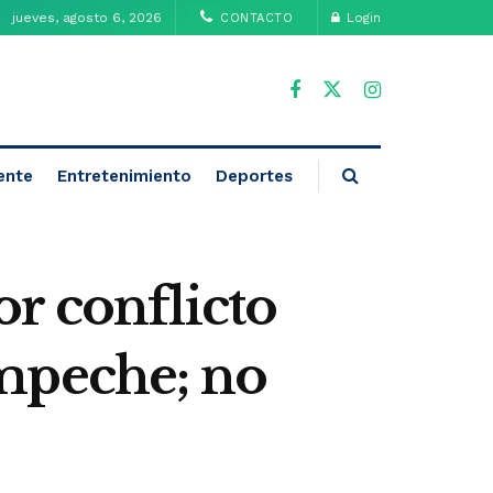
jueves, agosto 6, 2026
Login
CONTACTO
ente
Entretenimiento
Deportes
r conflicto
ampeche; no