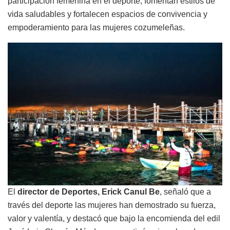
participación femenina en el deporte, fomentan estilos de
vida saludables y fortalecen espacios de convivencia y
empoderamiento para las mujeres cozumeleñas.
El
director de Deportes, Erick Canul Be
, señaló que a
través del deporte las mujeres han demostrado su fuerza,
valor y valentía, y destacó que bajo la encomienda del edil