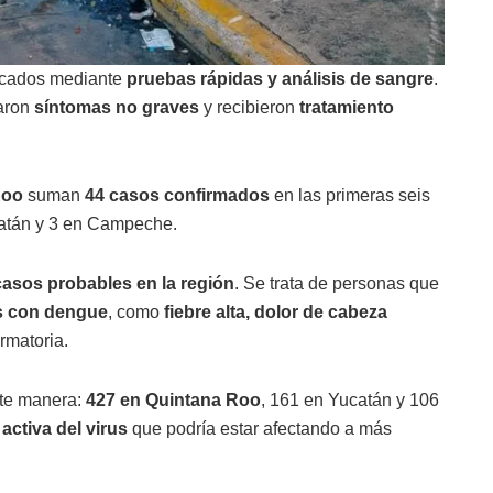
icados mediante
pruebas rápidas y análisis de sangre
.
taron
síntomas no graves
y recibieron
tratamiento
Roo
suman
44 casos confirmados
en las primeras seis
atán y 3 en Campeche.
casos probables en la región
. Se trata de personas que
s con dengue
, como
fiebre alta, dolor de cabeza
irmatoria.
nte manera:
427 en Quintana Roo
, 161 en Yucatán y 106
 activa del virus
que podría estar afectando a más