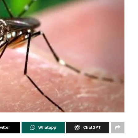
itter
Whatapp
ChatGPT