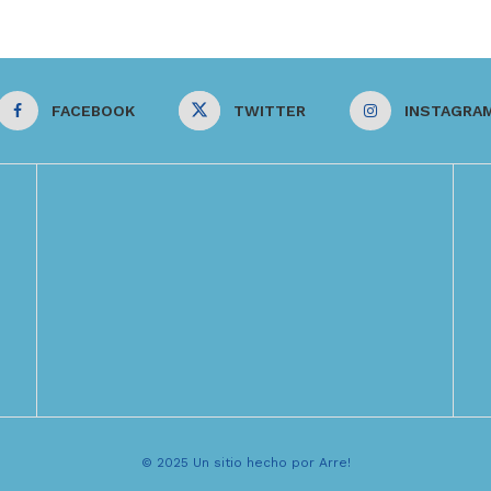
FACEBOOK
TWITTER
INSTAGRA
© 2025 Un sitio hecho por Arre!