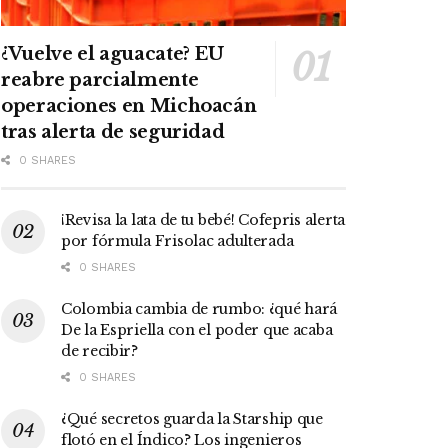
¿Vuelve el aguacate? EU
reabre parcialmente
operaciones en Michoacán
tras alerta de seguridad
0 SHARES
¡Revisa la lata de tu bebé! Cofepris alerta
por fórmula Frisolac adulterada
0 SHARES
Colombia cambia de rumbo: ¿qué hará
De la Espriella con el poder que acaba
de recibir?
0 SHARES
¿Qué secretos guarda la Starship que
flotó en el Índico? Los ingenieros