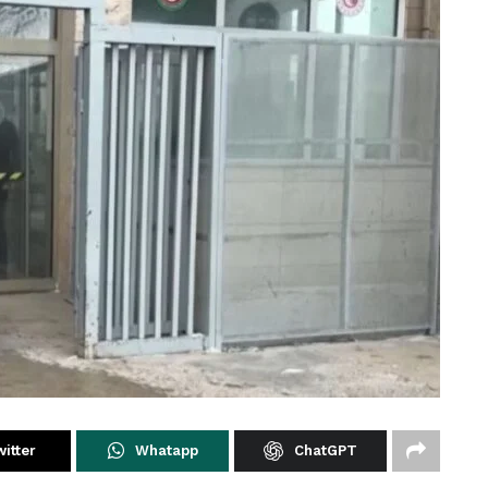
itter
Whatapp
ChatGPT