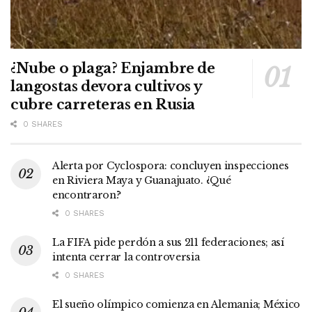
¿Nube o plaga? Enjambre de
langostas devora cultivos y
cubre carreteras en Rusia
0 SHARES
Alerta por Cyclospora: concluyen inspecciones
en Riviera Maya y Guanajuato. ¿Qué
encontraron?
0 SHARES
La FIFA pide perdón a sus 211 federaciones; así
intenta cerrar la controversia
0 SHARES
El sueño olímpico comienza en Alemania; México