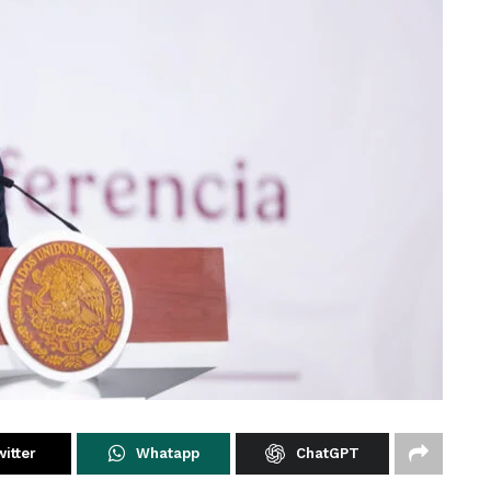
itter
Whatapp
ChatGPT