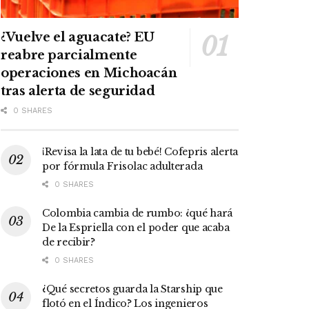
¿Vuelve el aguacate? EU
reabre parcialmente
operaciones en Michoacán
tras alerta de seguridad
0 SHARES
¡Revisa la lata de tu bebé! Cofepris alerta
por fórmula Frisolac adulterada
0 SHARES
Colombia cambia de rumbo: ¿qué hará
De la Espriella con el poder que acaba
de recibir?
0 SHARES
¿Qué secretos guarda la Starship que
flotó en el Índico? Los ingenieros