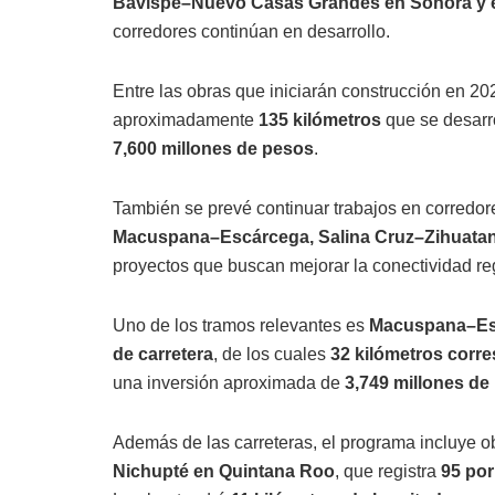
Bavispe–Nuevo Casas Grandes en Sonora y el 
corredores continúan en desarrollo.
Entre las obras que iniciarán construcción en 2
aproximadamente
135 kilómetros
que se desarr
7,600 millones de pesos
.
También se prevé continuar trabajos en corredo
Macuspana–Escárcega, Salina Cruz–Zihuata
proyectos que buscan mejorar la conectividad regi
Uno de los tramos relevantes es
Macuspana–Es
de carretera
, de los cuales
32 kilómetros corr
una inversión aproximada de
3,749 millones de
Además de las carreteras, el programa incluye ob
Nichupté en Quintana Roo
, que registra
95 por