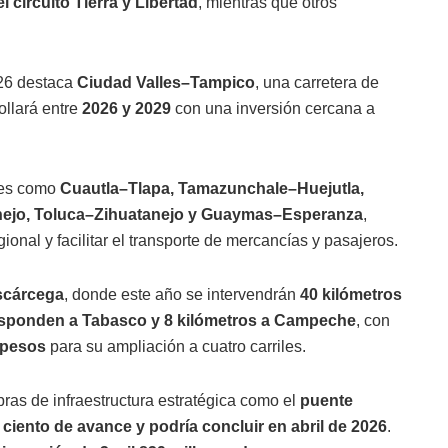
circuito Tierra y Libertad
, mientras que otros
026 destaca
Ciudad Valles–Tampico
, una carretera de
ollará entre
2026 y 2029
con una inversión cercana a
res como
Cuautla–Tlapa, Tamazunchale–Huejutla,
nejo, Toluca–Zihuatanejo y Guaymas–Esperanza
,
onal y facilitar el transporte de mercancías y pasajeros.
cárcega
, donde este año se intervendrán
40 kilómetros
esponden a Tabasco y 8 kilómetros a Campeche
, con
 pesos
para su ampliación a cuatro carriles.
ras de infraestructura estratégica como el
puente
 ciento de avance y podría concluir en abril de 2026
.