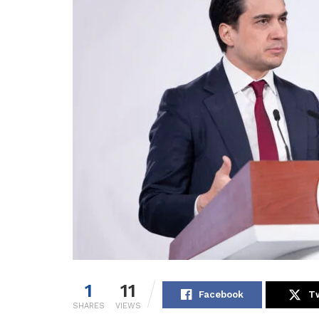
1
11
Facebook
Tw
SHARES
VIEWS