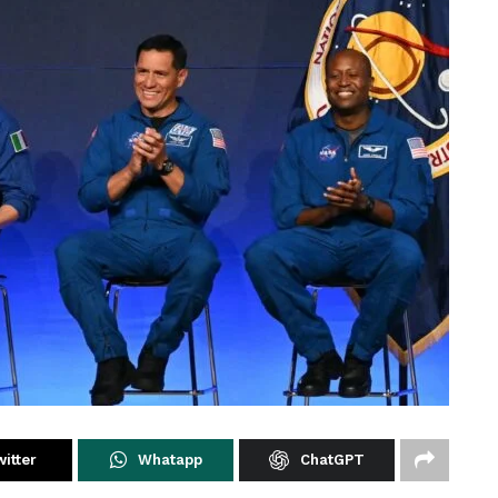
itter
Whatapp
ChatGPT