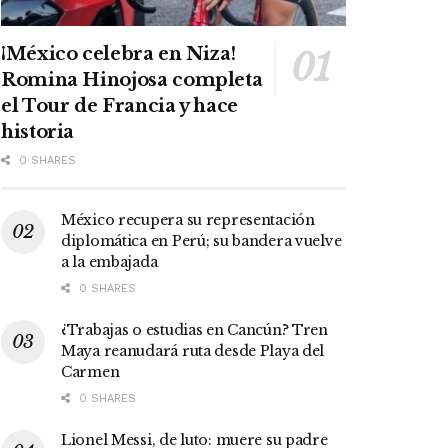
¡México celebra en Niza!
Romina Hinojosa completa
el Tour de Francia y hace
historia
0 SHARES
México recupera su representación
diplomática en Perú; su bandera vuelve
a la embajada
0 SHARES
¿Trabajas o estudias en Cancún? Tren
Maya reanudará ruta desde Playa del
Carmen
0 SHARES
Lionel Messi, de luto: muere su padre