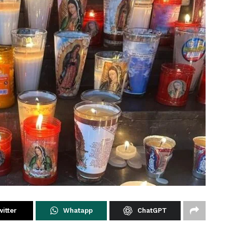
itter
Whatapp
ChatGPT