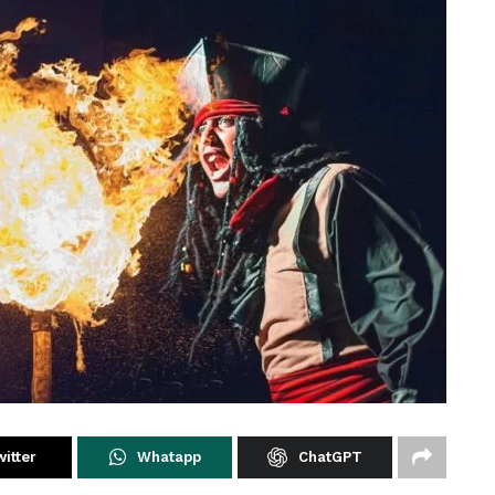
itter
Whatapp
ChatGPT