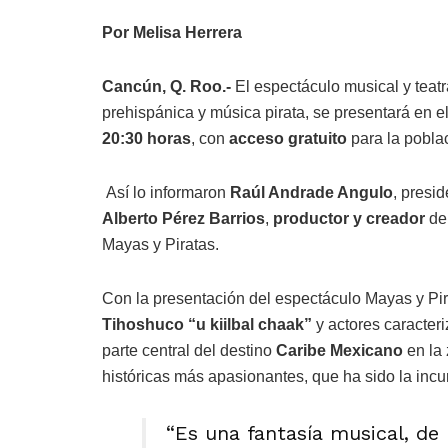
Por Melisa Herrera
Cancún, Q. Roo.-
El espectáculo musical y teat
prehispánica y música pirata, se presentará en e
20:30 horas
, con
acceso gratuito
para la pobla
Así lo informaron
Raúl Andrade Angulo
, presi
Alberto Pérez Barrios
,
productor y creador
de
Mayas y Piratas.
Con la presentación del espectáculo Mayas y Pir
Tihoshuco
“u kiilbal chaak”
y actores caracter
parte central del destino
Caribe Mexicano
en la 
históricas más apasionantes, que ha sido la incur
“Es una fantasía musical, de