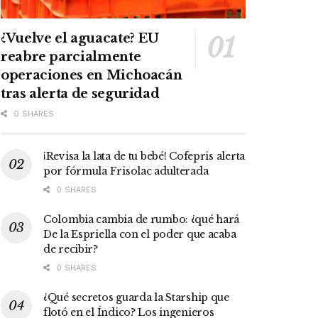
¿Vuelve el aguacate? EU
reabre parcialmente
operaciones en Michoacán
tras alerta de seguridad
0 SHARES
¡Revisa la lata de tu bebé! Cofepris alerta
por fórmula Frisolac adulterada
0 SHARES
Colombia cambia de rumbo: ¿qué hará
De la Espriella con el poder que acaba
de recibir?
0 SHARES
¿Qué secretos guarda la Starship que
flotó en el Índico? Los ingenieros