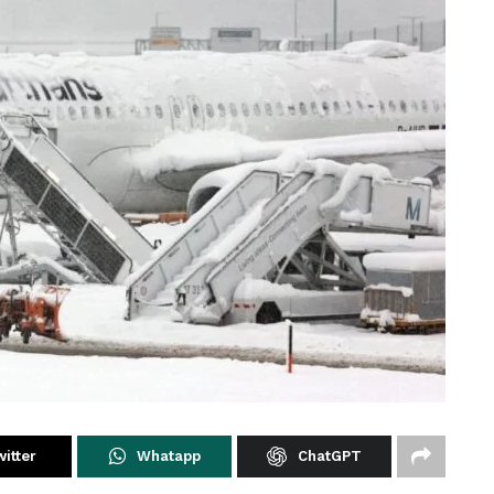
itter
Whatapp
ChatGPT