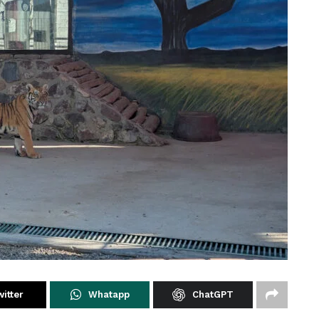
itter
Whatapp
ChatGPT