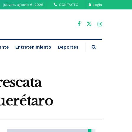
jueves, agosto 6, 2026
Login
CONTACTO
ente
Entretenimiento
Deportes
rescata
uerétaro