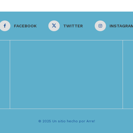
FACEBOOK
TWITTER
INSTAGRA
© 2025 Un sitio hecho por Arre!