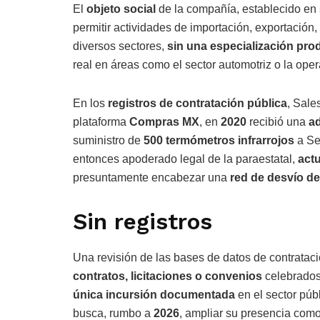
El
objeto social
de la compañía, establecido en s
permitir actividades de importación, exportación
diversos sectores,
sin una especialización prod
real en áreas como el sector automotriz o la operac
En los
registros de contratación pública
, Sale
plataforma
Compras MX
, en
2020
recibió una
ad
suministro de
500 termómetros infrarrojos
a Se
entonces apoderado legal de la paraestatal,
act
presuntamente encabezar una
red de desvío d
Sin registros
Una revisión de las bases de datos de contrataci
contratos, licitaciones o convenios
celebrados 
única incursión documentada
en el sector púb
busca, rumbo a
2026
, ampliar su presencia co