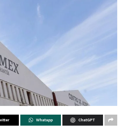
itter
Whatapp
ChatGPT