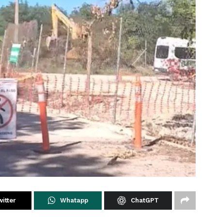
itter
Whatapp
ChatGPT