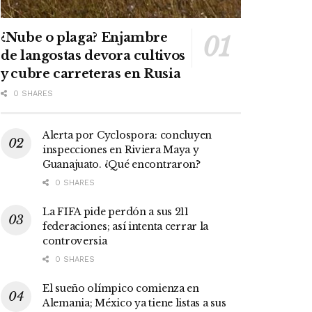
¿Nube o plaga? Enjambre
de langostas devora cultivos
y cubre carreteras en Rusia
0 SHARES
Alerta por Cyclospora: concluyen
inspecciones en Riviera Maya y
Guanajuato. ¿Qué encontraron?
0 SHARES
La FIFA pide perdón a sus 211
federaciones; así intenta cerrar la
controversia
0 SHARES
El sueño olímpico comienza en
Alemania; México ya tiene listas a sus