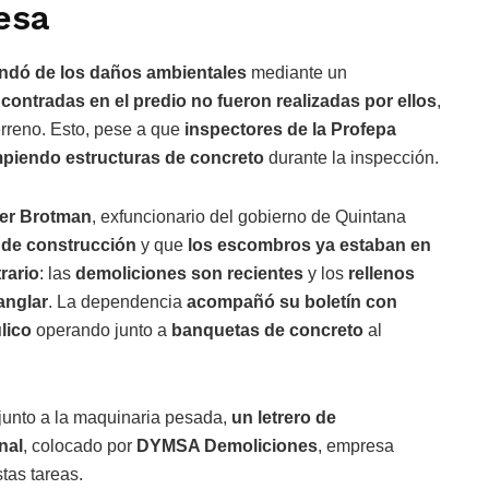
esa
indó de los daños ambientales
mediante un
contradas en el predio no fueron realizadas por ellos
,
erreno. Esto, pese a que
inspectores de la Profepa
piendo estructuras de concreto
durante la inspección.
ler Brotman
, exfuncionario del gobierno de Quintana
 de construcción
y que
los escombros ya estaban en
rario
: las
demoliciones son recientes
y los
rellenos
anglar
. La dependencia
acompañó su boletín con
ulico
operando junto a
banquetas de concreto
al
junto a la maquinaria pesada,
un letrero de
nal
, colocado por
DYMSA Demoliciones
, empresa
tas tareas.