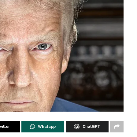
itter
Whatapp
ChatGPT