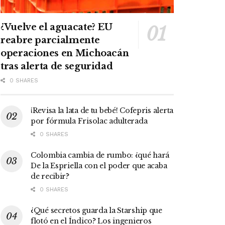
¿Vuelve el aguacate? EU
reabre parcialmente
operaciones en Michoacán
tras alerta de seguridad
0 SHARES
¡Revisa la lata de tu bebé! Cofepris alerta
por fórmula Frisolac adulterada
0 SHARES
Colombia cambia de rumbo: ¿qué hará
De la Espriella con el poder que acaba
de recibir?
0 SHARES
¿Qué secretos guarda la Starship que
flotó en el Índico? Los ingenieros