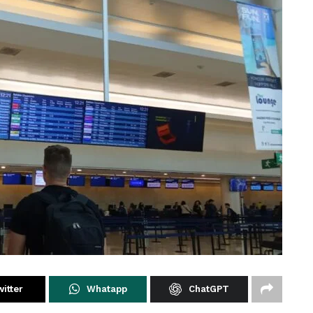
itter
Whatapp
ChatGPT