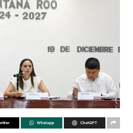
itter
Whatapp
ChatGPT