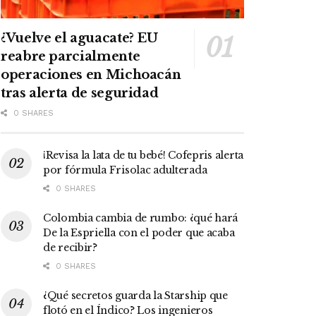
¿Vuelve el aguacate? EU
reabre parcialmente
operaciones en Michoacán
tras alerta de seguridad
0 SHARES
¡Revisa la lata de tu bebé! Cofepris alerta
por fórmula Frisolac adulterada
0 SHARES
Colombia cambia de rumbo: ¿qué hará
De la Espriella con el poder que acaba
de recibir?
0 SHARES
¿Qué secretos guarda la Starship que
flotó en el Índico? Los ingenieros