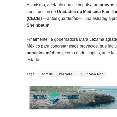
Asimismo, adelantó que se impulsarán
nuevos p
construcción de
Unidades de Medicina Familia
(CECIs)
—antes guarderías—, una estrategia pro
Sheinbaum
.
Finalmente, la gobernadora Mara Lezama agradec
México para concretar estos proyectos, que incl
servicios médicos
, como endoscopías, ante la a
estado.
Tags:
Portada
Portada 2
Quintana Roo