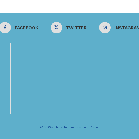
FACEBOOK
TWITTER
INSTAGRA
© 2025 Un sitio hecho por Arre!