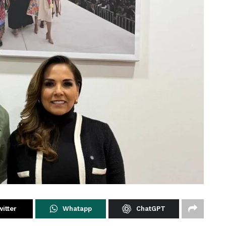
itter
Whatapp
ChatGPT