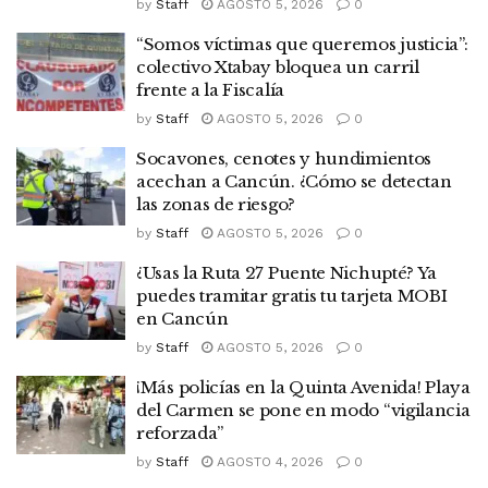
by
Staff
AGOSTO 5, 2026
0
“Somos víctimas que queremos justicia”:
colectivo Xtabay bloquea un carril
frente a la Fiscalía
by
Staff
AGOSTO 5, 2026
0
Socavones, cenotes y hundimientos
acechan a Cancún. ¿Cómo se detectan
las zonas de riesgo?
by
Staff
AGOSTO 5, 2026
0
¿Usas la Ruta 27 Puente Nichupté? Ya
puedes tramitar gratis tu tarjeta MOBI
en Cancún
by
Staff
AGOSTO 5, 2026
0
¡Más policías en la Quinta Avenida! Playa
del Carmen se pone en modo “vigilancia
reforzada”
by
Staff
AGOSTO 4, 2026
0