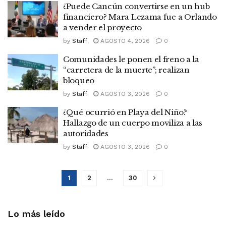
¿Puede Cancún convertirse en un hub
financiero? Mara Lezama fue a Orlando
a vender el proyecto
by
Staff
AGOSTO 4, 2026
0
Comunidades le ponen el freno a la
“carretera de la muerte”; realizan
bloqueo
by
Staff
AGOSTO 3, 2026
0
¿Qué ocurrió en Playa del Niño?
Hallazgo de un cuerpo moviliza a las
autoridades
by
Staff
AGOSTO 3, 2026
0
1
2
…
30
Lo más leído