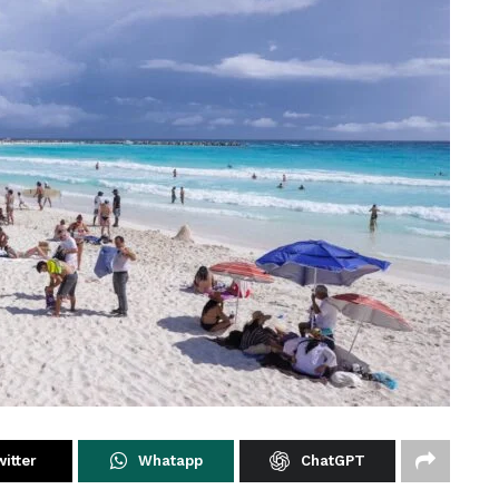
itter
Whatapp
ChatGPT