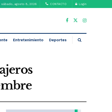
sábado, agosto 8, 2026
Login
CONTACTO
ente
Entretenimiento
Deportes
iajeros
iembre