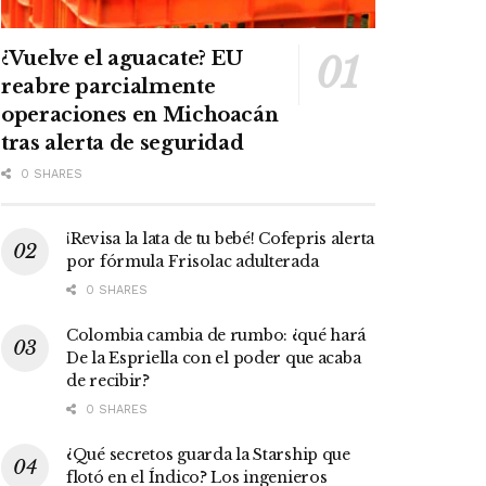
¿Vuelve el aguacate? EU
reabre parcialmente
operaciones en Michoacán
tras alerta de seguridad
0 SHARES
¡Revisa la lata de tu bebé! Cofepris alerta
por fórmula Frisolac adulterada
0 SHARES
Colombia cambia de rumbo: ¿qué hará
De la Espriella con el poder que acaba
de recibir?
0 SHARES
¿Qué secretos guarda la Starship que
flotó en el Índico? Los ingenieros