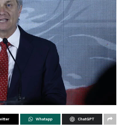
itter
Whatapp
ChatGPT