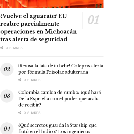
¿Vuelve el aguacate? EU
reabre parcialmente
operaciones en Michoacán
tras alerta de seguridad
0 SHARES
¡Revisa la lata de tu bebé! Cofepris alerta
por fórmula Frisolac adulterada
0 SHARES
Colombia cambia de rumbo: ¿qué hará
De la Espriella con el poder que acaba
de recibir?
0 SHARES
¿Qué secretos guarda la Starship que
flotó en el Índico? Los ingenieros