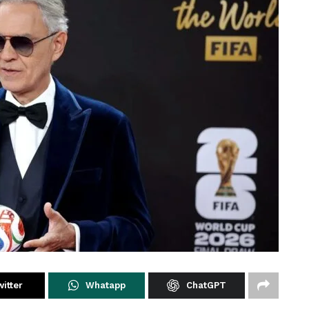
itter
Whatapp
ChatGPT