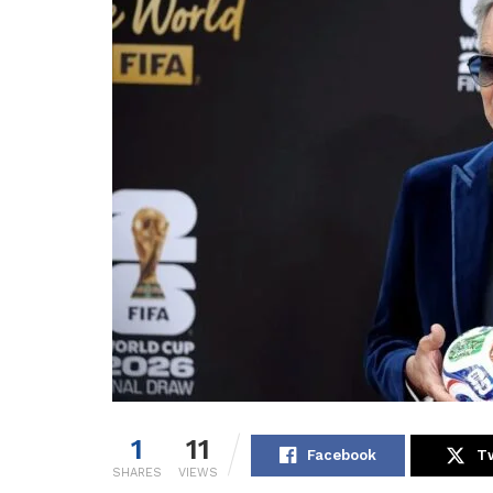
1
11
Facebook
Tw
SHARES
VIEWS