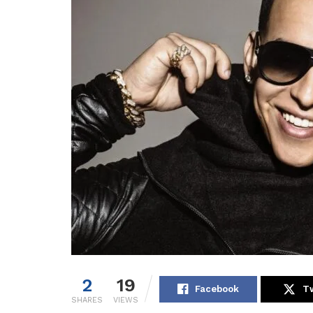
2
19
Facebook
Tw
SHARES
VIEWS