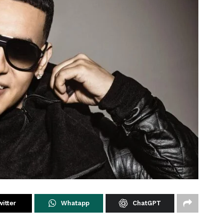
itter
Whatapp
ChatGPT