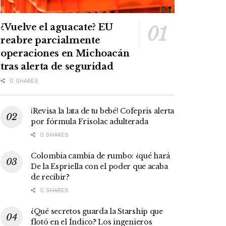
¿Vuelve el aguacate? EU
reabre parcialmente
operaciones en Michoacán
tras alerta de seguridad
0 SHARES
¡Revisa la lata de tu bebé! Cofepris alerta
por fórmula Frisolac adulterada
0 SHARES
Colombia cambia de rumbo: ¿qué hará
De la Espriella con el poder que acaba
de recibir?
0 SHARES
¿Qué secretos guarda la Starship que
flotó en el Índico? Los ingenieros