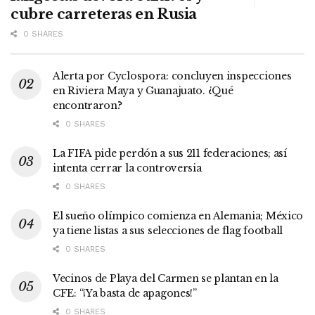
cubre carreteras en Rusia
0 SHARES
Alerta por Cyclospora: concluyen inspecciones
en Riviera Maya y Guanajuato. ¿Qué
encontraron?
0 SHARES
La FIFA pide perdón a sus 211 federaciones; así
intenta cerrar la controversia
0 SHARES
El sueño olímpico comienza en Alemania; México
ya tiene listas a sus selecciones de flag football
0 SHARES
Vecinos de Playa del Carmen se plantan en la
CFE: “¡Ya basta de apagones!”
0 SHARES