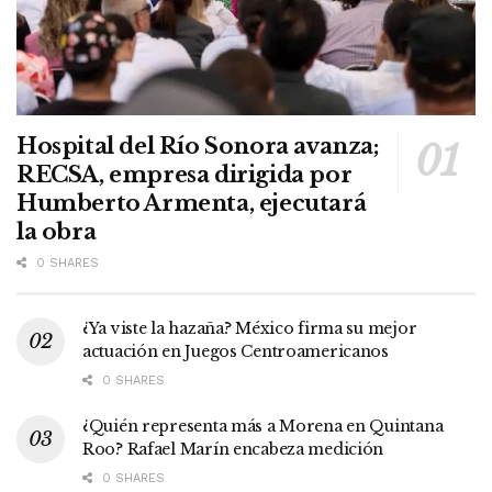
Hospital del Río Sonora avanza;
RECSA, empresa dirigida por
Humberto Armenta, ejecutará
la obra
0 SHARES
¿Ya viste la hazaña? México firma su mejor
actuación en Juegos Centroamericanos
0 SHARES
¿Quién representa más a Morena en Quintana
Roo? Rafael Marín encabeza medición
0 SHARES