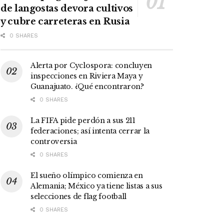
de langostas devora cultivos
y cubre carreteras en Rusia
0 SHARES
Alerta por Cyclospora: concluyen
inspecciones en Riviera Maya y
Guanajuato. ¿Qué encontraron?
0 SHARES
La FIFA pide perdón a sus 211
federaciones; así intenta cerrar la
controversia
0 SHARES
El sueño olímpico comienza en
Alemania; México ya tiene listas a sus
selecciones de flag football
0 SHARES