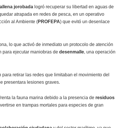
allena jorobada
logró recuperar su libertad en aguas de
s quedar atrapada en redes de pesca, en un operativo
cción al Ambiente (
PROFEPA
) que evitó un desenlace
na, lo que activó de inmediato un protocolo de atención
on para ejecutar maniobras de
desenmalle
, una operación
n para retirar las redes que limitaban el movimiento del
ue presentara lesiones graves.
nfrenta la fauna marina debido a la presencia de
residuos
vertirse en trampas mortales para especies de gran
colaboración ciudadana
y del sector marítimo, ya que