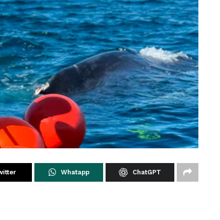
itter
Whatapp
ChatGPT