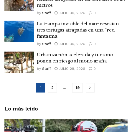
metros
by
Staff
JULIO 30, 2026
0
La trampa invisible del mar: rescatan
tres tortugas atrapadas en una “red
fantasma”
by
Staff
JULIO 30, 2026
0
Urbanización acelerada y turismo
ponen en riesgo al mono araña
by
Staff
JULIO 29, 2026
0
1
2
…
19
Lo más leído