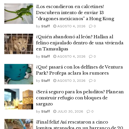
¡Los escondieron en calcetines!
Descubren intento de enviar 13
“dragones mexicanos” a Hong Kong
by
Staff
AGOSTO 4, 2026
0
¿Quién abandonó al león? Hallan al
felino enjaulado dentro de una vivienda
en Tamaulipas
by
Staff
AGOSTO 4, 2026
0
¿Qué pasará con los delfines de Ventura
Park? Profepa aclara los rumores
by
Staff
AGOSTO 3, 2026
0
¿Será seguro para los peluditos? Planean
construir refugio con bloques de
sargazo
by
Staff
JULIO 30, 2026
0
¡Final feliz! Así rescataron a cinco
lomitos atrapados en un barranco de 20