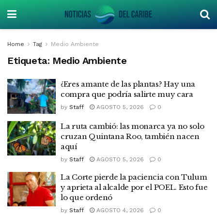
Home
Tag
Medio Ambiente
Etiqueta:
Medio Ambiente
¿Eres amante de las plantas? Hay una
compra que podría salirte muy cara
by
Staff
AGOSTO 5, 2026
0
La ruta cambió: las monarca ya no solo
cruzan Quintana Roo, también nacen
aquí
by
Staff
AGOSTO 5, 2026
0
La Corte pierde la paciencia con Tulum
y aprieta al alcalde por el POEL. Esto fue
lo que ordenó
by
Staff
AGOSTO 4, 2026
0