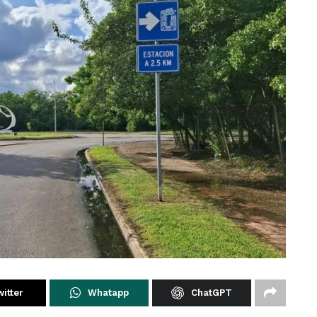
itter
Whatapp
ChatGPT