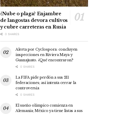
¿Nube o plaga? Enjambre
de langostas devora cultivos
y cubre carreteras en Rusia
0 SHARES
Alerta por Cyclospora: concluyen
inspecciones en Riviera Maya y
Guanajuato. ¿Qué encontraron?
0 SHARES
La FIFA pide perdón a sus 211
federaciones; así intenta cerrar la
controversia
0 SHARES
El sueño olímpico comienza en
Alemania; México ya tiene listas a sus