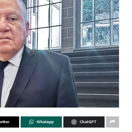
itter
Whatapp
ChatGPT