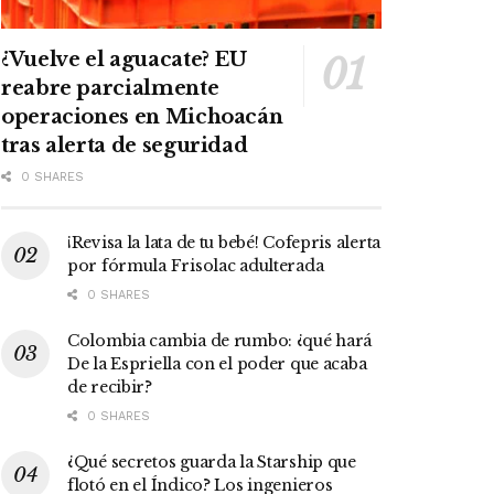
¿Vuelve el aguacate? EU
reabre parcialmente
operaciones en Michoacán
tras alerta de seguridad
0 SHARES
¡Revisa la lata de tu bebé! Cofepris alerta
por fórmula Frisolac adulterada
0 SHARES
Colombia cambia de rumbo: ¿qué hará
De la Espriella con el poder que acaba
de recibir?
0 SHARES
¿Qué secretos guarda la Starship que
flotó en el Índico? Los ingenieros