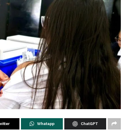
itter
Whatapp
ChatGPT