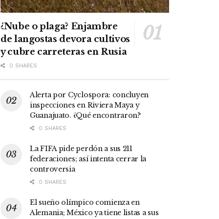
¿Nube o plaga? Enjambre
de langostas devora cultivos
y cubre carreteras en Rusia
0 SHARES
Alerta por Cyclospora: concluyen
inspecciones en Riviera Maya y
Guanajuato. ¿Qué encontraron?
0 SHARES
La FIFA pide perdón a sus 211
federaciones; así intenta cerrar la
controversia
0 SHARES
El sueño olímpico comienza en
Alemania; México ya tiene listas a sus