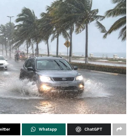
itter
Whatapp
ChatGPT