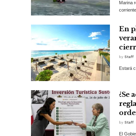
Marina r
corrient
En p
vera
cierr
by
Staff
Estará c
¿Se 
regl
orden
by
Staff
El Gobie