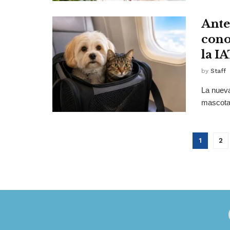
Ante
cono
la I
by
Staff
La nueva
mascotas
1
2