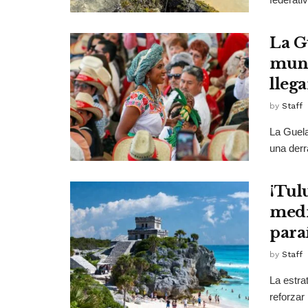
La G
mund
lleg
by
Staff
La Guelag
una derr
¡Tul
medi
para
by
Staff
La estra
reforzar 