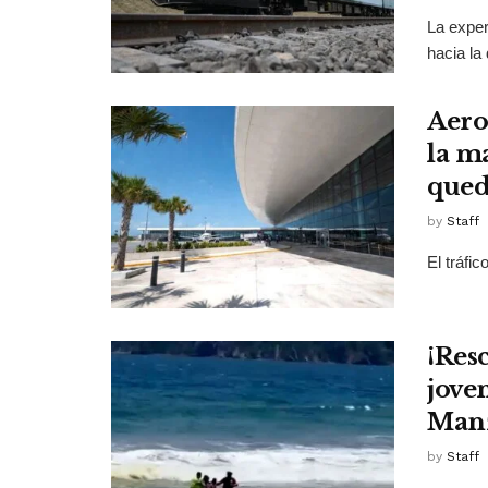
La exper
hacia la 
Aero
la ma
qued
by
Staff
El tráfi
¡Res
jove
Manz
by
Staff