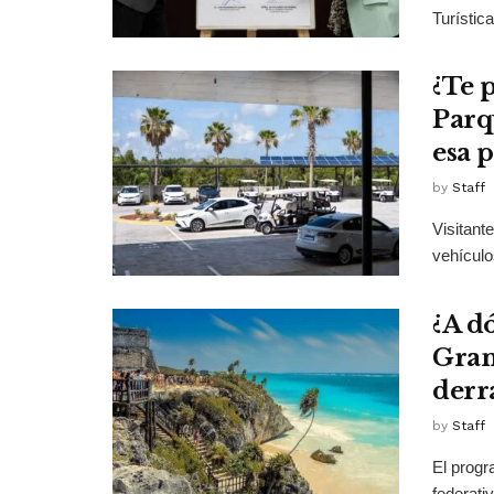
Turístic
¿Te 
Parq
esa 
by
Staff
Visitant
vehículo
¿A d
Gran
derr
by
Staff
El progr
federati