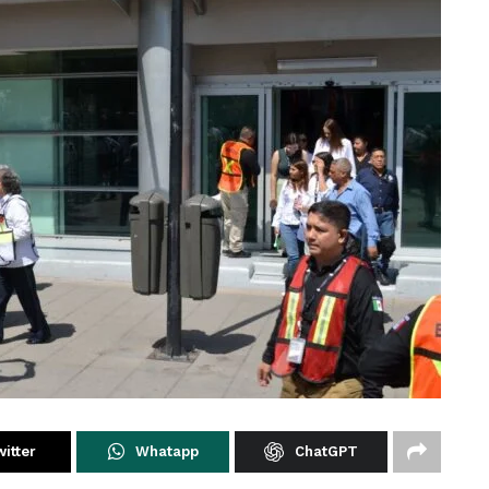
itter
Whatapp
ChatGPT