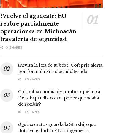
¿Vuelve el aguacate? EU
reabre parcialmente
operaciones en Michoacán
tras alerta de seguridad
0 SHARES
¡Revisa la lata de tu bebé! Cofepris alerta
por fórmula Frisolac adulterada
0 SHARES
Colombia cambia de rumbo: ¿qué hará
De la Espriella con el poder que acaba
de recibir?
0 SHARES
¿Qué secretos guarda la Starship que
flotó en el Índico? Los ingenieros