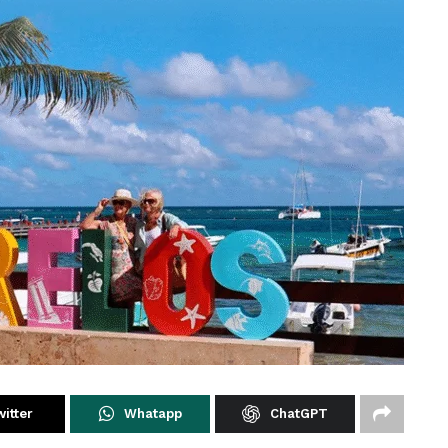
itter
Whatapp
ChatGPT