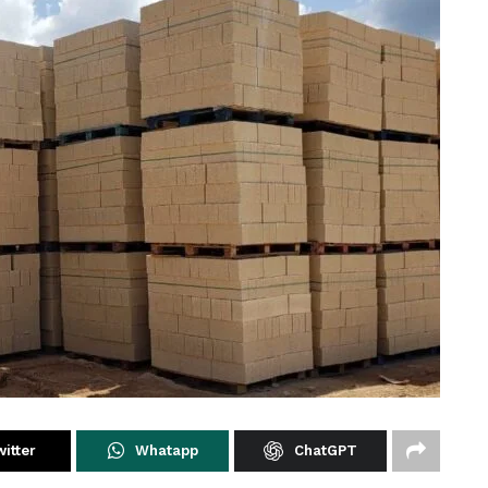
itter
Whatapp
ChatGPT