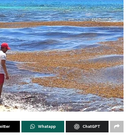
itter
Whatapp
ChatGPT