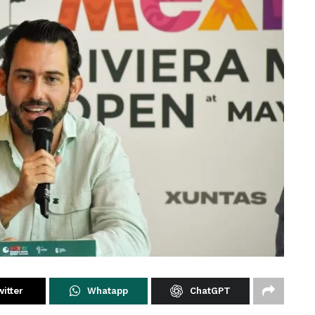
itter
Whatapp
ChatGPT