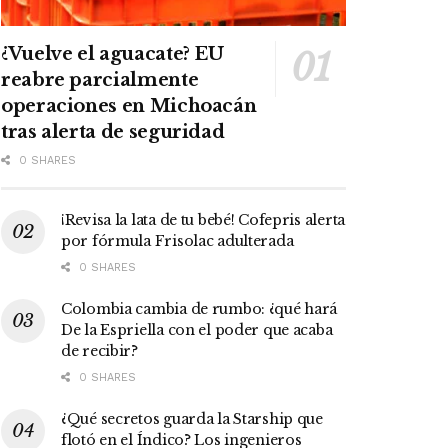
¿Vuelve el aguacate? EU
reabre parcialmente
operaciones en Michoacán
tras alerta de seguridad
0 SHARES
¡Revisa la lata de tu bebé! Cofepris alerta
por fórmula Frisolac adulterada
0 SHARES
Colombia cambia de rumbo: ¿qué hará
De la Espriella con el poder que acaba
de recibir?
0 SHARES
¿Qué secretos guarda la Starship que
flotó en el Índico? Los ingenieros