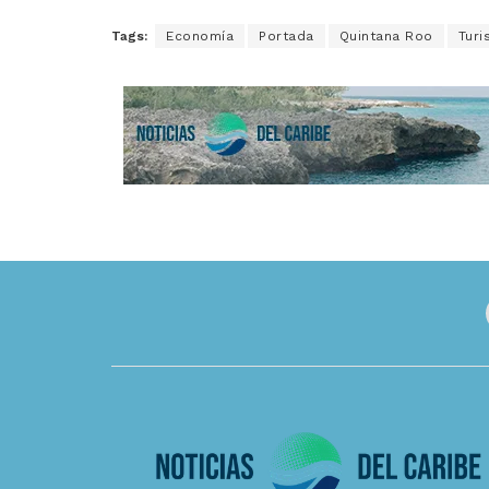
Tags:
Economía
Portada
Quintana Roo
Tur