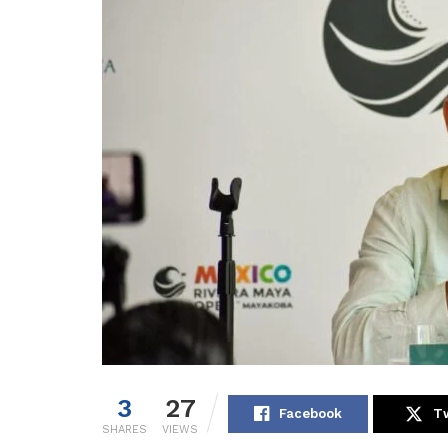
3
27
Facebook
Tw
SHARES
VIEWS