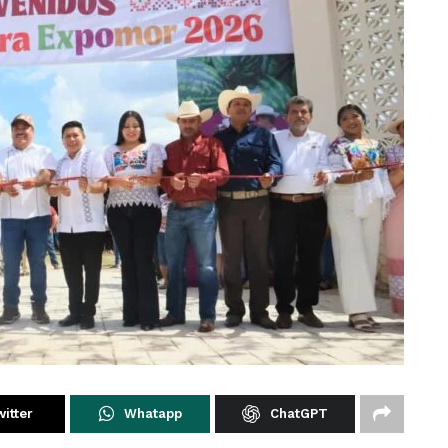
itter
Whatapp
ChatGPT