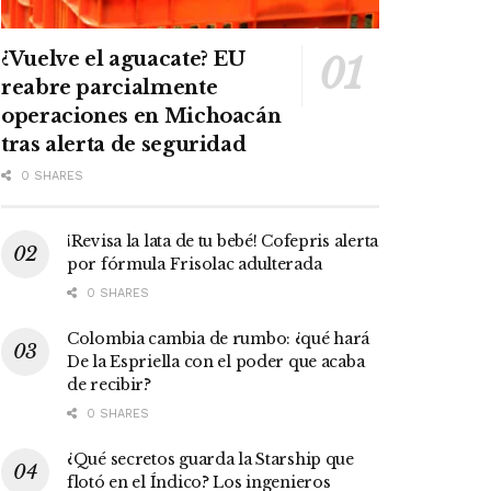
¿Vuelve el aguacate? EU
reabre parcialmente
operaciones en Michoacán
tras alerta de seguridad
0 SHARES
¡Revisa la lata de tu bebé! Cofepris alerta
por fórmula Frisolac adulterada
0 SHARES
Colombia cambia de rumbo: ¿qué hará
De la Espriella con el poder que acaba
de recibir?
0 SHARES
¿Qué secretos guarda la Starship que
flotó en el Índico? Los ingenieros