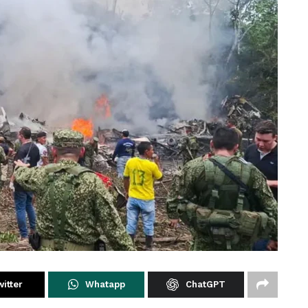
itter
Whatapp
ChatGPT